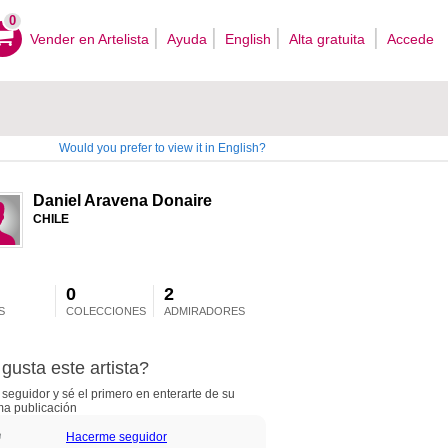
0
Vender en Artelista
Ayuda
English
Alta gratuita
Accede
Would you prefer to view it in English?
Daniel Aravena Donaire
CHILE
0
2
S
COLECCIONES
ADMIRADORES
gusta este artista?
seguidor y sé el primero en enterarte de su
ma publicación
Hacerme seguidor