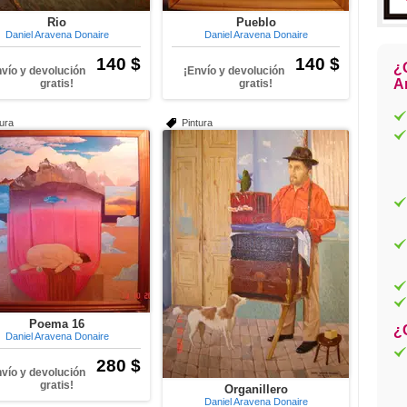
Rio
Pueblo
Daniel Aravena Donaire
Daniel Aravena Donaire
140 $
140 $
¿
nvío y devolución
¡Envío y devolución
Ar
gratis!
gratis!
tura
Pintura
Poema 16
¿
Daniel Aravena Donaire
280 $
nvío y devolución
gratis!
Organillero
Daniel Aravena Donaire