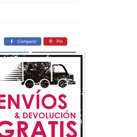
Compartir
Pin
Twittear
Copiar enlace