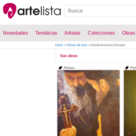
Novedades
Temáticas
Artistas
Colecciones
Obras
Inicio
>
Obras de arte
>
Daniel Aravena Donaire
Sus obras
Pintura
Pin