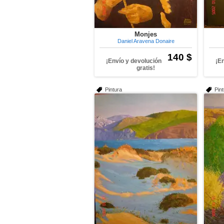
Monjes
Daniel Aravena Donaire
140 $
¡Envío y devolución
¡E
gratis!
Pintura
Pin