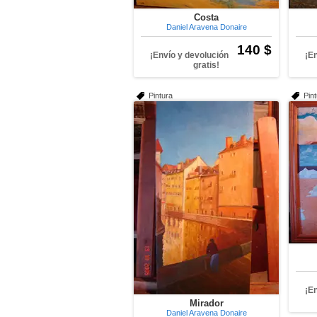
Costa
Daniel Aravena Donaire
140 $
¡Envío y devolución
¡E
gratis!
Pintura
Pin
¡E
Mirador
Daniel Aravena Donaire