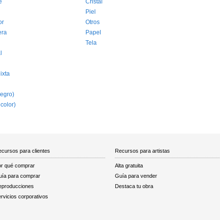
e
Cristal
Piel
or
Otros
era
Papel
Tela
l
ixta
egro)
 color)
cursos para clientes
Recursos para artistas
r qué comprar
Alta gratuita
ía para comprar
Guía para vender
eproducciones
Destaca tu obra
rvicios corporativos