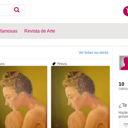
 famosas
Revista de Arte
Ver todas las obras
tura
Pintura
10
OBRA
¿Te 
Hazte 
próxi