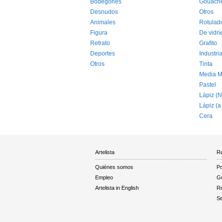
Bodegones
Gouach
Desnudos
Otros
Animales
Rotulad
Figura
De vidri
Retrato
Grafito
Deportes
Industria
Otros
Tinta
Media M
Pastel
Lápiz (N
Lápiz (a
Cera
Artelista
Re
Quiénes somos
Po
Empleo
Gu
Artelista in English
R
Se